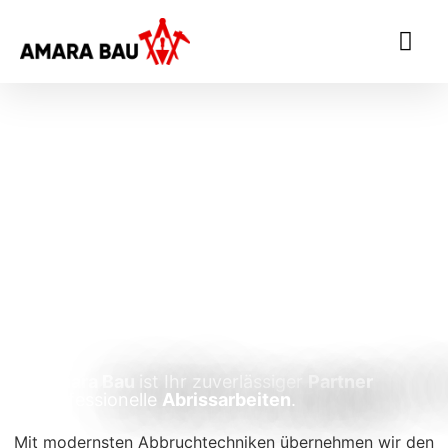
Abrissarbeiten
Die
Amara Bau
ist Ihr zuverlässiger
Partner
für professionelle
Abrissarbeiten
.
Mit modernsten Abbruchtechniken übernehmen wir den