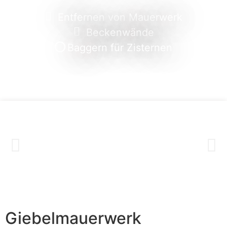
Entfernen von Mauerwerk
Beckenwände
Baggern für Zisternen
Giebelmauerwerk